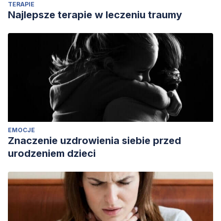
TERAPIE
computacion-cuantica/
Najlepsze terapie w leczeniu traumy
Singh, T., & Singh, A. (2010). Effect of Shaktipat meditation
on anxiety in relation to the emotional intelligence and age.
Journal of Exercise Science and Physiotherapy, 6
(1), 28-33.
https://www.semanticscholar.org/paper/Effect-of-Shaktipat-
Meditation-on-Anxiety-in-to-the-Age.-
Singh/a3fc1684aa695708ffd1130d8df91453c63ad824
EMOCJE
Znaczenie uzdrowienia siebie przed
urodzeniem dzieci