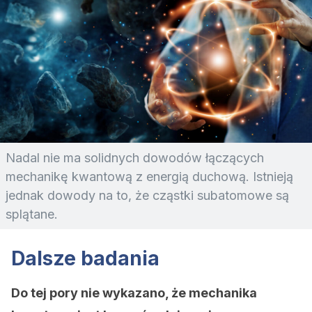
Nadal nie ma solidnych dowodów łączących
mechanikę kwantową z energią duchową. Istnieją
jednak dowody na to, że cząstki subatomowe są
splątane.
Dalsze badania
Do tej pory nie wykazano, że mechanika