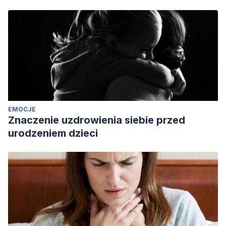
Societies
.
The Social Contract Press.
https://www.thesocialcontract.com/pdf/twenty-
three/tsc_20_3_wilcox_defamation.pdf
EMOCJE
Znaczenie uzdrowienia siebie przed
urodzeniem dzieci