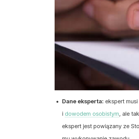
Dane eksperta:
ekspert musi 
i
dowodem osobistym
, ale t
ekspert jest powiązany ze S
mu wykonywanie zawodu.