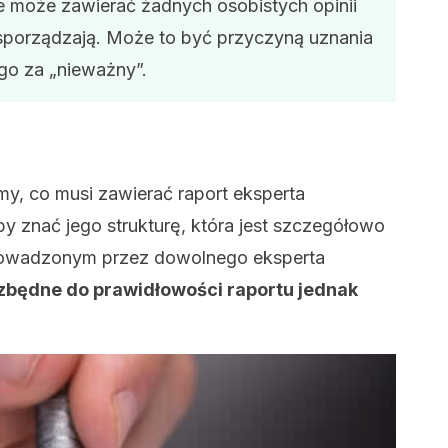
e może zawierać żadnych osobistych opinii
e sporządzają. Może to być przyczyną uznania
go za „nieważny”.
my, co musi zawierać raport eksperta
y znać jego strukturę, która jest szczegółowo
rowadzonym przez dowolnego eksperta
zbędne do prawidłowości raportu jednak