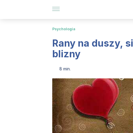
Psychologia
Rany na duszy, s
blizny
8 min.