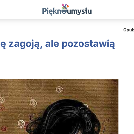
Opub
ię zagoją, ale pozostawią