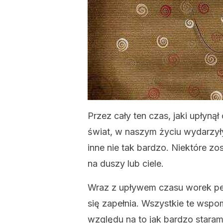
Przez cały ten czas, jaki upłyną
świat, w naszym życiu wydarzyły 
inne nie tak bardzo. Niektóre z
na duszy lub ciele.
Wraz z upływem czasu worek peł
się zapełnia. Wszystkie te wspo
względu na to jak bardzo staramy