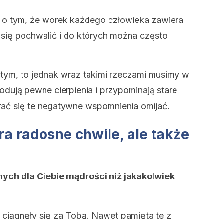
 o tym, że worek każdego człowieka zawiera
 się pochwalić i do których można często
o tym, to jednak wraz takimi rzeczami musimy w
odują pewne cierpienia i przypominają stare
arać się te negatywne wspomnienia omijać.
ra radosne chwile, ale także
ych dla Ciebie mądrości niż jakakolwiek
e ciągnęły się za Tobą. Nawet pamięta te z