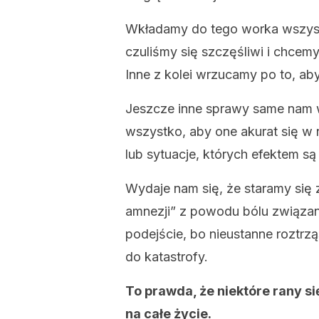
Wkładamy do tego worka wszystk
czuliśmy się szczęśliwi i chcem
Inne z kolei wrzucamy po to, ab
Jeszcze inne sprawy same nam 
wszystko, aby one akurat się w n
lub sytuacje, których efektem s
Wydaje nam się, że staramy się 
amnezji” z powodu bólu związan
podejście, bo nieustanne roztr
do katastrofy.
To prawda, że niektóre rany si
na całe życie.