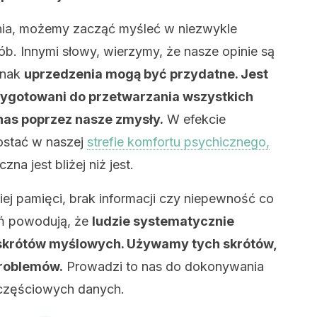
ia, możemy zacząć myśleć w niezwykle
b. Innymi słowy, wierzymy, że nasze opinie są
dnak
uprzedzenia mogą być przydatne. Jest
rzygotowani do przetwarzania wszystkich
 nas poprzez nasze zmysły.
W efekcie
ostać w naszej
strefie komfortu psychicznego,
na jest bliżej niż jest.
ej pamięci, brak informacji czy niepewność co
ań powodują, że
ludzie systematycznie
y skrótów myślowych. Używamy tych skrótów,
problemów.
Prowadzi to nas do dokonywania
 częściowych danych.