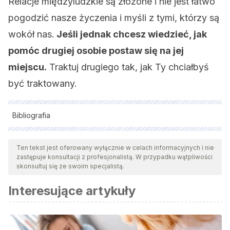
Relacje międzyludzkie są złożone i nie jest łatwo
pogodzić nasze życzenia i myśli z tymi, którzy są
wokół nas.
Jeśli jednak chcesz wiedzieć, jak
pomóc drugiej osobie postaw się na jej
miejscu.
Traktuj drugiego tak, jak Ty chciałbyś
być traktowany.
Bibliografia
Wszystkie cytowane źródła zostały gruntownie
przeanalizowane przez nasz zespół w celu zapewnienia ich
Ten tekst jest oferowany wyłącznie w celach informacyjnych i nie
zastępuje konsultacji z profesjonalistą. W przypadku wątpliwości
jakości, wiarygodności, aktualności i ważności. Bibliografia
skonsultuj się ze swoim specjalistą.
tego artykułu została uznana za wiarygodną i dokładną pod
Interesujące artykuły
względem naukowym lub akademickim.
Moya-Albiol, L., Herrero, N., & Bernal, M. C. (2010). Bases
neuronales de la empatía.
Rev Neurol
,
50
(2), 89-100.