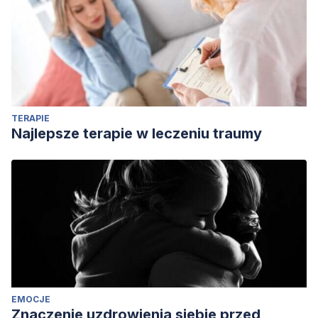
Singer, T., & Klimecki, O. M. (2014). Empathy and
compassion.
Current Biology
,
24
(18), R875-R878.
TERAPIE
Najlepsze terapie w leczeniu traumy
EMOCJE
Znaczenie uzdrowienia siebie przed