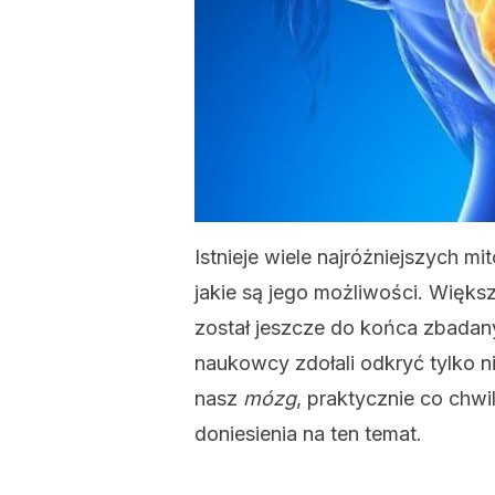
Istnieje wiele najróżniejszych mi
jakie są jego możliwości. Więks
został jeszcze do końca zbadany
naukowcy zdołali odkryć tylko n
nasz
mózg
, praktycznie co chw
doniesienia na ten temat.