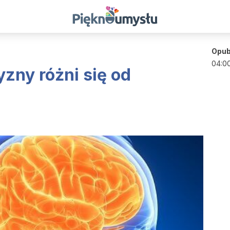
Opub
04:0
ny różni się od