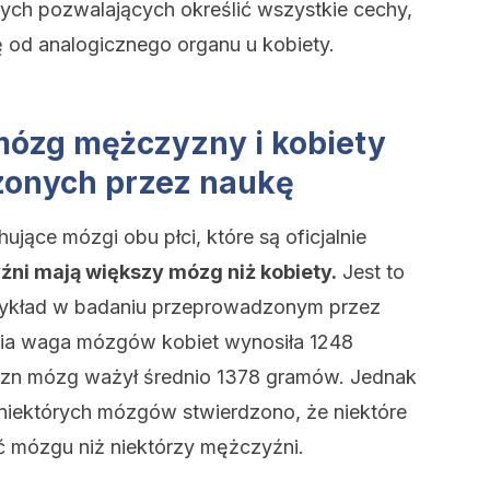
ych pozwalających określić wszystkie cechy,
 od analogicznego organu u kobiety.
mózg mężczyzny i kobiety
dzonych przez naukę
jące mózgi obu płci, które są oficjalnie
ni mają większy mózg niż kobiety.
Jest to
rzykład w badaniu przeprowadzonym przez
nia waga mózgów kobiet wynosiła 1248
zn mózg ważył średnio 1378 gramów. Jednak
 niektórych mózgów stwierdzono, że niektóre
 mózgu niż niektórzy mężczyźni.