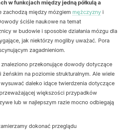
ach w funkcjach między jedną półkulą a
kie zachodzą między mózgiem
mężczyzny
i
? Dowody ściśle naukowe na temat
óżnicy w budowie i sposobie działania mózgu dla
rzygające, jak niektórzy mogliby uważać. Pora
fascynującym zagadnieniom.
że znaleziono przekonujące dowody dotyczące
żeńskim na poziomie strukturalnym. Ale wiele
y wysuwać daleko idące twierdzenia dotyczące
W przeważającej większości przypadków
łszywe lub w najlepszym razie mocno odbiegają
 zamierzamy dokonać przeglądu