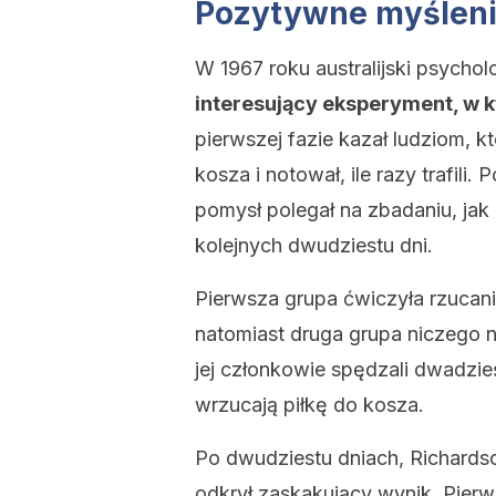
Pozytywne myślenie
W 1967 roku australijski psycho
interesujący eksperyment, w kt
pierwszej fazie kazał ludziom, k
kosza i notował, ile razy trafili.
pomysł polegał na zbadaniu, jak 
kolejnych dwudziestu dni.
Pierwsza grupa ćwiczyła rzucanie
natomiast druga grupa niczego ni
jej członkowie spędzali dwadzie
wrzucają piłkę do kosza.
Po dwudziestu dniach, Richardso
odkrył zaskakujący wynik. Pier