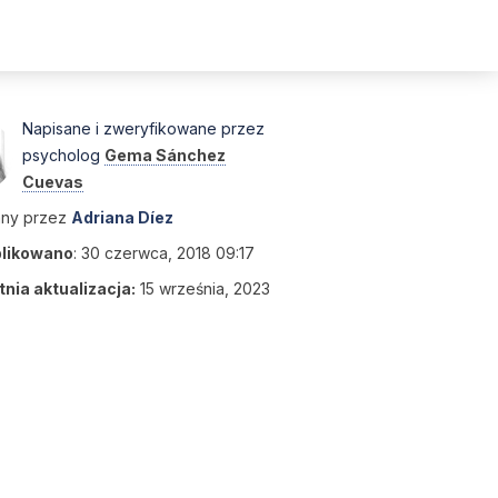
Napisane i zweryfikowane przez
psycholog
Gema Sánchez
Cuevas
any przez
Adriana Díez
likowano
:
30 czerwca, 2018 09:17
nia aktualizacja:
15 września, 2023