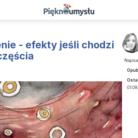
ie - efekty jeśli chodzi
częścia
Napis
Opub
Ostat
01:08