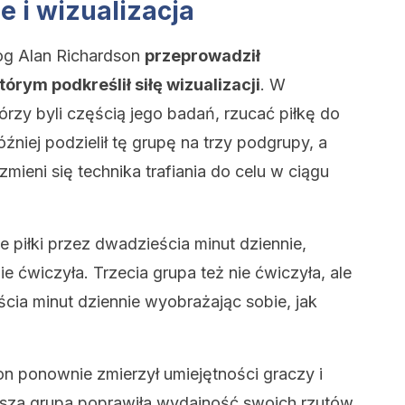
 i wizualizacja
log Alan Richardson
przeprowadził
órym podkreślił siłę wizualizacji
. W
tórzy byli częścią jego badań, rzucać piłkę do
 Później podzielił tę grupę na trzy podgrupy, a
zmieni się technika trafiania do celu w ciągu
 piłki przez dwadzieścia minut dziennie,
e ćwiczyła. Trzecia grupa też nie ćwiczyła, ale
ścia minut dziennie wyobrażając sobie, jak
n ponownie zmierzył umiejętności graczy i
wsza grupa poprawiła wydajność swoich rzutów