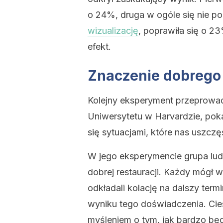
o 24%, druga w ogóle się nie pop
wizualizację
, poprawiła się o 2
efekt.
Znaczenie dobrego
Kolejny eksperyment przeprow
Uniwersytetu w Harvardzie, pok
się sytuacjami, które nas uszcz
W jego eksperymencie grupa lud
dobrej restauracji. Każdy mógł w
odkładali kolację na dalszy termi
wyniku tego doświadczenia. Cies
myśleniem o tym, jak bardzo będ