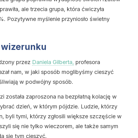
rawiła, ale trzecia grupa, która ćwiczyła
3%. Pozytywne myślenie przyniosło świetny
 wizerunku
adzony przez
Daniela Gilberta,
profesora
azał nam, w jaki sposób moglibyśmy cieszyć
ęśliwiają w podwójny sposób.
zi została zaproszona na bezpłatną kolację w
ybrać dzień, w którym pójdzie. Ludzie, którzy
n, byli tymi, którzy zgłosili większe szczęście w
zyli się nie tylko wieczorem, ale także samym
ą się tym cieszyć.