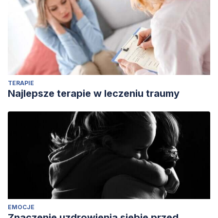
tellus
, 24·2, 2006.
Hauskeller, M.; “Prometheus unbound: Transhumanist
arguments from (human) nature” en
Ethical Perspectives
,
marzo 2009. DOI: 10.2143/EP.16.1.0000000
Hesiodo;
Obras y fragmento
s, Editorial Gredos, Madrid,
1978.
TERAPIE
Platón; “Protágoras” en
Diálogos I
, Gredos, 1985.
Najlepsze terapie w leczeniu traumy
Stock, G.;
Redesigning humans, our inevitable genetic
future,
Houghton Mifflin company,Boston, 2002.
EMOCJE
Znaczenie uzdrowienia siebie przed