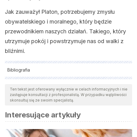
Jak zauważył Platon, potrzebujemy zmysłu
obywatelskiego i moralnego, który będzie
przewodnikiem naszych działań. Takiego, który
utrzymuje pokój i powstrzymuje nas od walki z
bliźnimi.
Bibliografia
Wszystkie cytowane źródła zostały gruntownie
przeanalizowane przez nasz zespół w celu zapewnienia ich
Ten tekst jest oferowany wyłącznie w celach informacyjnych i nie
zastępuje konsultacji z profesjonalistą. W przypadku wątpliwości
jakości, wiarygodności, aktualności i ważności. Bibliografia
skonsultuj się ze swoim specjalistą.
tego artykułu została uznana za wiarygodną i dokładną pod
Interesujące artykuły
względem naukowym lub akademickim.
Esquilo;
Tragedias
, Editorial Gredos, Madrid, 1993.
García Pérez, D.; “Prometeo: tradición y progreso” en
Noua