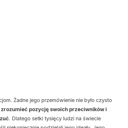
cjom. Żadne jego przemówienie nie było czysto
ę zrozumieć pozycję swoich przeciwników i
czuć
. Dlatego setki tysięcy ludzi na świecie
śli niekoniecznie podzielali jego ideały. Jego