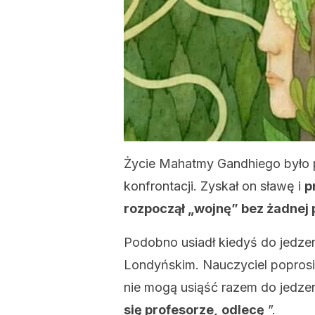
Życie Mahatmy Gandhiego było p
konfrontacji. Zyskał on sławę i
p
rozpoczął „wojnę” bez żadnej
Podobno usiadł kiedyś do jedze
Londyńskim. Nauczyciel poprosił 
nie mogą usiąść razem do jedzen
się profesorze,
odlecę
”.