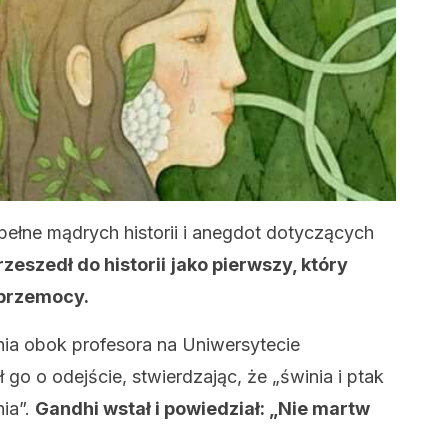
ełne mądrych historii i anegdot dotyczących
rzeszedł do historii
jako pierwszy, który
 przemocy.
nia obok profesora na Uniwersytecie
go o odejście, stwierdzając, że „świnia i ptak
ia”.
Gandhi wstał i powiedział: „Nie martw