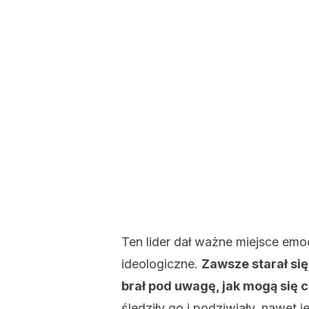
Ten lider dał ważne miejsce emo
ideologiczne.
Zawsze starał si
brał pod uwagę, jak mogą się 
śledziły go i podziwiały, nawet je