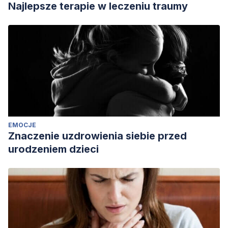
Najlepsze terapie w leczeniu traumy
Psychology
,
106
(5), 713–727.
https://doi.org/10.1037/a0035809
Swann, W. B., Gómez, Á., Dovidio, J. F., Hart, S., & Jetten, J.
(2010). Dying and Killing for One’s Group: Identity Fusion
Moderates Responses to Intergroup Versions of the
Trolley Problem.
Psychological Science
,
21
(8), 1176–
1183.
https://doi.org/10.1177/0956797610376656
Swann, W. B., Jr., Jetten, J., Gómez, Á., Whitehouse, H., &
EMOCJE
Bastian, B. (2012). When group membership gets personal:
Znaczenie uzdrowienia siebie przed
A theory of identity fusion.
Psychological Review, 119
(3),
urodzeniem dzieci
441–456.
https://doi.org/10.1037/a0028589
Ethics Unwrapped. (2017). Comportamiento prosocial.
Consultado el 25 de mayo de 2023.
https://ethicsunwrapped.utexas.edu/glossary/comportamiento
prosocial?lang=es