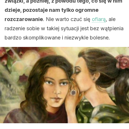
związki, a później, z powodu tego, co się w nim
dzieje, pozostaje nam tylko ogromne
rozczarowanie
. Nie warto czuć się
ofiarą
, ale
radzenie sobie w takiej sytuacji jest bez wątpienia
bardzo skomplikowane i niezwykle bolesne.