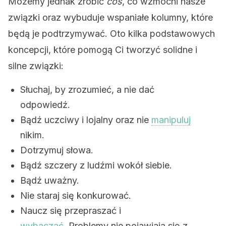
Możemy jednak zrobić
coś
, co wzmocni nasze
związki oraz wybuduje wspaniałe kolumny, które
będą je podtrzymywać. Oto kilka podstawowych
koncepcji, które pomogą Ci tworzyć solidne i
silne związki:
Słuchaj, by zrozumieć, a nie dać
odpowiedź.
Bądź uczciwy i lojalny oraz nie
manipuluj
nikim.
Dotrzymuj słowa.
Bądź szczery z ludźmi wokół siebie.
Bądź uważny.
Nie staraj się konkurować.
Naucz się przepraszać i
wybaczać
. Problemy nie pojawiają się z