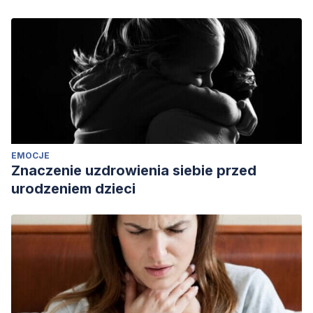
https://revistas.pucp.edu.pe/index.php/psicologia/article/vie
Labban, A., Novell, C., & Bauer, S. (2023). Examining the
impact of mindsets on donation intentions to homelessness
charities via parallel serial mediation.
International Review
on Public and Nonprofit Marketing
,
20
(1), 225-244.
https://link.springer.com/article/10.1007/s12208-022-00336-
4
López, M. (2017).
El libro de la generosidad
. Grijalbo
EMOCJE
Méndez, D. (2020). Eticidad afectividad y andragogía
Znaczenie uzdrowienia siebie przed
desde la percepción filantrópica.
Revista Digital de
urodzeniem dzieci
Investigación y Postgrado
,
1
(1).
https://redip.iesip.edu.ve/ojs/index.php/redip/article/view/22
Park, S., Kahnt, T., Dogan, A., Strang, S., Fehr, E. & Tobler,
P. (2017). Un vínculo neural entre la generosidad y la
felicidad.
Comunicaciones de la naturaleza, 8
(1).