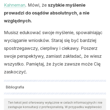
Kahneman
. Mówi, że
szybkie myślenie
prowadzi do osądów absolutnych, a nie
względnych.
Musisz edukować swoje myślenie, spowalniając
wyciąganie wniosków. Staraj się być bardziej
spostrzegawczy, cierpliwy i ciekawy. Poszerz
swoje perspektywy, zamiast zakładać, że wiesz
wszystko. Pamiętaj, że życie zawsze może Cię
zaskoczyć.
Bibliografia
Wszystkie cytowane źródła zostały gruntownie
przeanalizowane przez nasz zespół w celu zapewnienia ich
Ten tekst jest oferowany wyłącznie w celach informacyjnych i nie
zastępuje konsultacji z profesjonalistą. W przypadku wątpliwości
jakości, wiarygodności, aktualności i ważności. Bibliografia