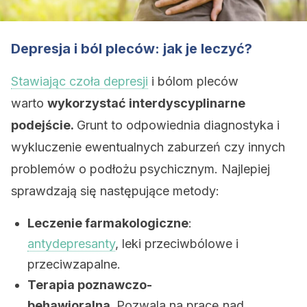
Depresja i ból pleców: jak je leczyć?
Stawiając czoła depresji
i bólom pleców
warto
wykorzystać interdyscyplinarne
podejście.
Grunt to odpowiednia diagnostyka i
wykluczenie ewentualnych zaburzeń czy innych
problemów o podłożu psychicznym. Najlepiej
sprawdzają się następujące metody:
Leczenie farmakologiczne
:
antydepresanty
, leki przeciwbólowe i
przeciwzapalne.
Terapia poznawczo-
behawioralna.
Pozwala na pracę nad