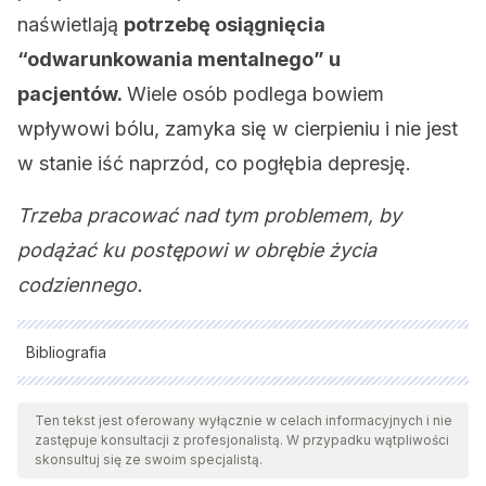
naświetlają
potrzebę osiągnięcia
“odwarunkowania mentalnego” u
pacjentów.
Wiele osób podlega bowiem
wpływowi bólu, zamyka się w cierpieniu i nie jest
w stanie iść naprzód, co pogłębia depresję.
Trzeba pracować nad tym problemem, by
podążać ku postępowi w obrębie życia
codziennego.
Bibliografia
Wszystkie cytowane źródła zostały gruntownie
przeanalizowane przez nasz zespół w celu zapewnienia ich
Ten tekst jest oferowany wyłącznie w celach informacyjnych i nie
zastępuje konsultacji z profesjonalistą. W przypadku wątpliwości
jakości, wiarygodności, aktualności i ważności. Bibliografia
skonsultuj się ze swoim specjalistą.
tego artykułu została uznana za wiarygodną i dokładną pod