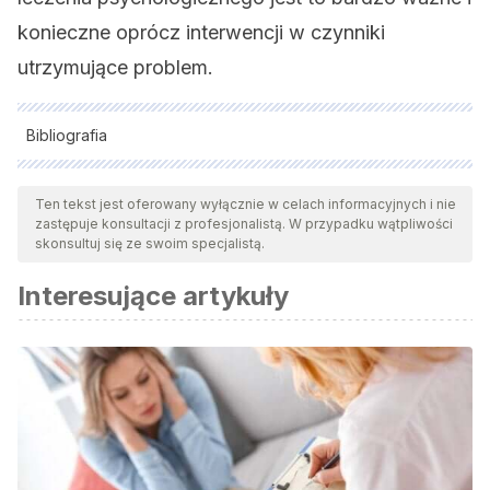
konieczne oprócz interwencji w czynniki
utrzymujące problem.
Bibliografia
Wszystkie cytowane źródła zostały gruntownie
przeanalizowane przez nasz zespół w celu zapewnienia ich
Ten tekst jest oferowany wyłącznie w celach informacyjnych i nie
zastępuje konsultacji z profesjonalistą. W przypadku wątpliwości
jakości, wiarygodności, aktualności i ważności. Bibliografia
skonsultuj się ze swoim specjalistą.
tego artykułu została uznana za wiarygodną i dokładną pod
Interesujące artykuły
względem naukowym lub akademickim.
Kuehner C. Gender differences in unipolar depression: an
update of epidemiological fi ndings and possible
explanations. Acta Psychiatrica Scandinavica.
2003;108(3):163-74.
Piccinelli M, Wilkinson G. Gender differences in depression
– Critical review. British Journal of Psychiatry.