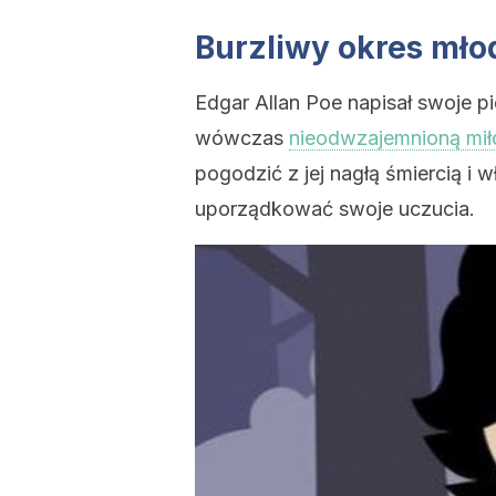
Burzliwy okres mło
Edgar Allan Poe napisał swoje p
wówczas
nieodwzajemnioną mił
pogodzić z jej nagłą śmiercią i 
uporządkować swoje uczucia.