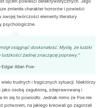
est ojcem powieści detektywistycznych. Jego
e zmieniła charakter horrorów i powieści
 swojej twórczości elementy literatury
ty psychologiczne.
 mógł osiągnąć doskonałość. Myślę, że ludzki
e ludzkości żadnej znaczącej poprawy.”
-Edgar Allan Poe-
ielu trudnych i tragicznych sytuacji. Niektórzy
ć jako osobę zagubioną, zdeprawowaną i
 im się to powiodło. Jednak mimo że Poe nie
też potworem, na jakiego kreowali go zagorzali