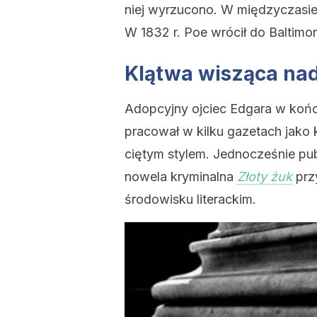
niej wyrzucono. W międzyczasie
W 1832 r. Poe wrócił do Baltimor
Klątwa wisząca na
Adopcyjny ojciec Edgara w końc
pracował w kilku gazetach jako k
ciętym stylem. Jednocześnie pub
nowela kryminalna
Złoty żuk
prz
środowisku literackim.