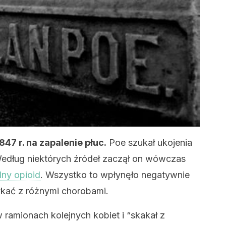
47 r. na zapalenie płuc.
Poe szukał ukojenia
Według niektórych źródeł zaczął on wówczas
lny opioid
. Wszystko to wpłynęło negatywnie
rykać z różnymi chorobami.
 ramionach kolejnych kobiet i “skakał z