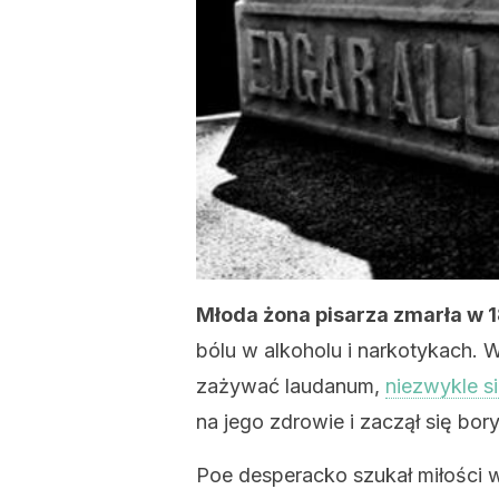
Młoda żona pisarza zmarła w 18
bólu w alkoholu i narkotykach. 
zażywać laudanum,
niezwykle si
na jego zdrowie i zaczął się bo
Poe desperacko szukał miłości w