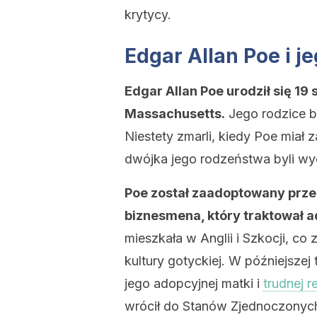
krytycy.
Edgar Allan Poe i j
Edgar Allan Poe urodził się 19 
Massachusetts.
Jego rodzice by
Niestety zmarli, kiedy Poe miał 
dwójka jego rodzeństwa byli w
Poe został zaadoptowany prze
biznesmena, który traktował a
mieszkała w Anglii i Szkocji, c
kultury gotyckiej. W późniejsze
jego adopcyjnej matki i
trudnej r
wrócił do Stanów Zjednoczonych