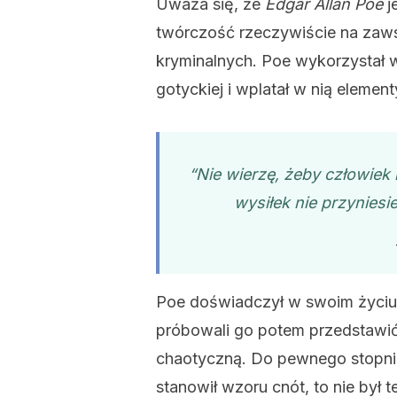
Uważa się, że
Edgar Allan Poe
j
twórczość rzeczywiście na zawsz
kryminalnych. Poe wykorzystał w
gotyckiej i wplatał w nią elemen
“Nie wierzę, żeby człowiek
wysiłek nie przyniesi
Poe doświadczył w swoim życiu w
próbowali go potem przedstawi
chaotyczną. Do pewnego stopnia
stanowił wzoru cnót, to nie był 