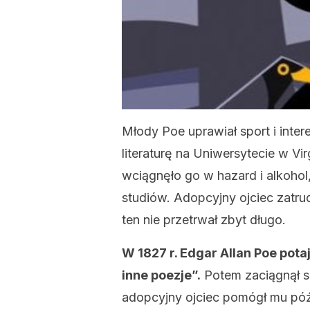
Młody Poe uprawiał sport i inte
literaturę na Uniwersytecie w Virg
wciągnęło go w hazard i alkoho
studiów. Adopcyjny ojciec zatrud
ten nie przetrwał zbyt długo.
W 1827 r. Edgar Allan Poe pot
inne poezje”.
Potem zaciągnął si
adopcyjny ojciec pomógł mu późn