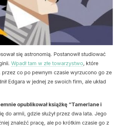
resował się astronomią. Postanowił studiować
inii.
Wpadł tam w złe towarzystwo
, które
l, przez co po pewnym czasie wyrzucono go ze
nił Edgara w jednej ze swoich firm, ale układ
ajemnie opublikował książkę “Tamerlane i
ę do armii, gdzie służył przez dwa lata. Jego
iej znaleźć pracę, ale po krótkim czasie go z