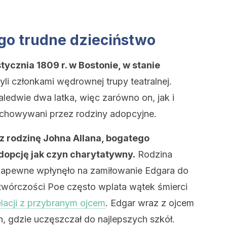
ego trudne dzieciństwo
stycznia 1809 r. w Bostonie, w stanie
li członkami wędrownej trupy teatralnej.
zaledwie dwa latka, więc zarówno on, jak i
ychowywani przez rodziny adopcyjne.
z rodzinę Johna Allana, bogatego
dopcję jak czyn charytatywny.
Rodzina
o zapewne wpłynęło na zamiłowanie Edgara do
j twórczości Poe często wplata wątek śmierci
elacji z przybranym ojcem
. Edgar wraz z ojcem
, gdzie uczęszczał do najlepszych szkół.