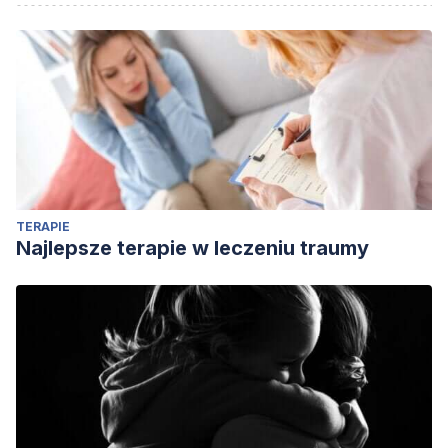
Da Ros, C. T., & Da Silva Schmitt, C. (2008). Global
epidemiology of sexually transmitted diseases. Asian
Journal of Andrology. https://doi.org/10.1111/j.1745-
7262.2008.00367.x
Bogaards, J. (2012). Sexually transmitted infections and
sexually transmitted diseases. The Lancet Infectious
Diseases. https://doi.org/10.1016/S1473-3099(12)70131-7
Cirkel, C., Rody, A., Meneder, S., & Ahrens, T. (2018).
TERAPIE
Sexually transmitted diseases. Gynakologe.
Najlepsze terapie w leczeniu traumy
https://doi.org/10.1007/s11256-018-0466-9