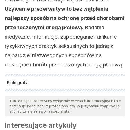
Używanie prezerwatyw to bez wątpienia
najlepszy sposób na ochronę przed chorobami
przenoszonymi drogą płciową.
Badania
medyczne, informacje, zapobieganie i unikanie
ryzykownych praktyk seksualnych to jedne z
najbardziej niezawodnych sposobów na
uniknięcie chorób przenoszonych drogą płciową.
Bibliografia
Wszystkie cytowane źródła zostały gruntownie
przeanalizowane przez nasz zespół w celu zapewnienia ich
Ten tekst jest oferowany wyłącznie w celach informacyjnych i nie
zastępuje konsultacji z profesjonalistą. W przypadku wątpliwości
jakości, wiarygodności, aktualności i ważności. Bibliografia
skonsultuj się ze swoim specjalistą.
tego artykułu została uznana za wiarygodną i dokładną pod
Interesujące artykuły
względem naukowym lub akademickim.