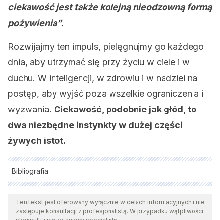
ciekawość jest także kolejną nieodzowną formą
pożywienia”.
Rozwijajmy ten impuls, pielęgnujmy go każdego
dnia, aby utrzymać się przy życiu w ciele i w
duchu. W inteligencji, w zdrowiu i w nadziei na
postęp, aby wyjść poza wszelkie ograniczenia i
wyzwania.
Ciekawość, podobnie jak głód, to
dwa niezbędne instynkty w dużej części
żywych istot.
Bibliografia
Wszystkie cytowane źródła zostały gruntownie
przeanalizowane przez nasz zespół w celu zapewnienia ich
Ten tekst jest oferowany wyłącznie w celach informacyjnych i nie
zastępuje konsultacji z profesjonalistą. W przypadku wątpliwości
jakości, wiarygodności, aktualności i ważności. Bibliografia
skonsultuj się ze swoim specjalistą.