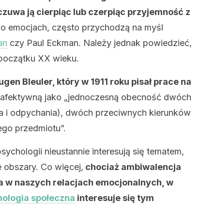
uwa ją cierpiąc lub czerpiąc przyjemność z
o emocjach, często przychodzą na myśl
an
czy Paul Eckman. Należy jednak powiedzieć,
 początku XX wieku.
gen Bleuler, który w 1911 roku pisał prace na
 afektywną jako „jednoczesną obecność dwóch
a i odpychania), dwóch przeciwnych kierunków
ego przedmiotu”.
ychologii nieustannie interesują się tematem,
e obszary. Co więcej,
chociaż ambiwalencja
a w naszych relacjach emocjonalnych, w
ologia społeczna
interesuje się tym