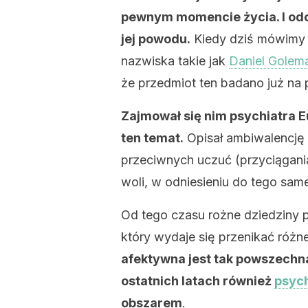
pewnym momencie życia. I odcz
jej powodu.
Kiedy dziś mówimy 
nazwiska takie jak
Daniel Golem
że przedmiot ten badano już na
Zajmował się nim psychiatra Eu
ten temat.
Opisał ambiwalencję
przeciwnych uczuć (przyciągani
woli, w odniesieniu do tego sam
Od tego czasu rożne dziedziny ps
który wydaje się przenikać różn
afektywna jest tak powszechn
ostatnich latach również
psych
obszarem
.