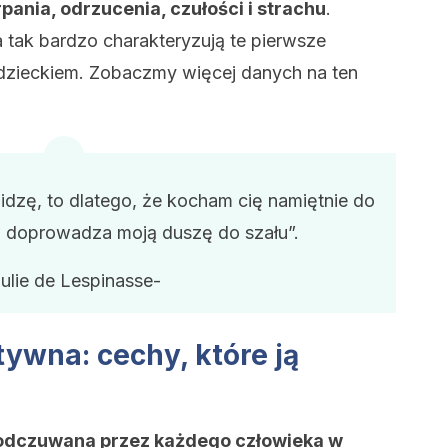
ania, odrzucenia, czułości i strachu
.
 tak bardzo charakteryzują te pierwsze
 dzieckiem. Zobaczmy więcej danych na ten
idzę, to dlatego, że kocham cię namiętnie do
to doprowadza moją duszę do szału”.
Julie de Lespinasse-
ywna: cechy, które ją
 odczuwana przez każdego człowieka w