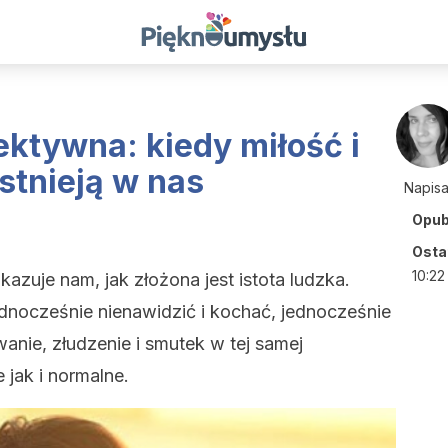
ktywna: kiedy miłość i
stnieją w nas
Napis
Opub
Ostat
10:22
zuje nam, jak złożona jest istota ludzka.
dnocześnie nienawidzić i kochać, jednocześnie
nie, złudzenie i smutek w tej samej
e jak i normalne.