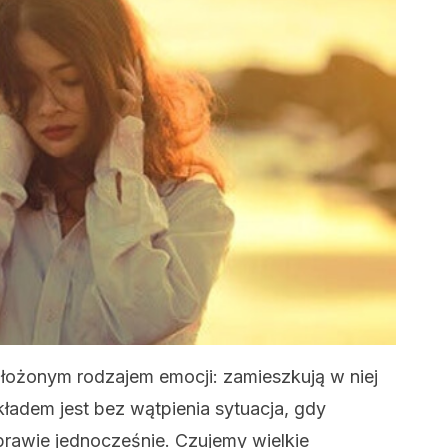
złożonym rodzajem emocji: zamieszkują w niej
kładem jest bez wątpienia sytuacja, gdy
rawie jednocześnie. Czujemy wielkie