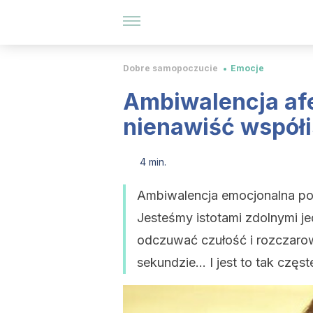
Dobre samopoczucie
Emocje
Ambiwalencja afe
nienawiść współi
4 min.
Ambiwalencja emocjonalna poka
Jesteśmy istotami zdolnymi je
odczuwać czułość i rozczarowa
sekundzie... I jest to tak częst