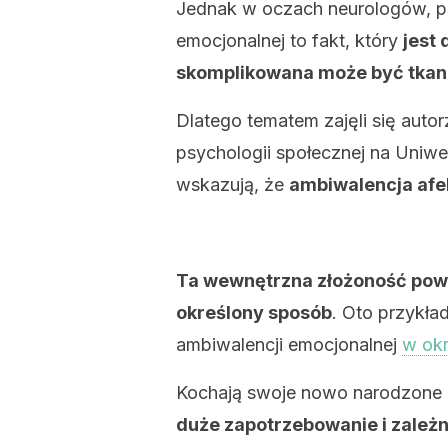
Jednak w oczach neurologów, ps
emocjonalnej to fakt, który
jest
skomplikowana może być tkank
Dlatego tematem zajęli się autor
psychologii społecznej na Uniw
wskazują, że
ambiwalencja afek
Ta wewnętrzna złożoność pow
określony sposób
. Oto przykła
ambiwalencji emocjonalnej
w okr
Kochają swoje nowo narodzone
duże zapotrzebowanie i zależ