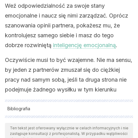
Weź odpowiedzialność za swoje stany
emocjonalne i naucz się nimi zarządzać. Oprócz
szanowania opinii partnera, pokażesz mu, że
kontrolujesz samego siebie i masz do tego
dobrze rozwiniętą
inteligencję emocjonalną
.
Oczywiście musi to być wzajemne. Nie ma sensu,
by jeden z partnerów zmuszał się do ciężkiej
pracy nad samym sobą, jeśli ta druga strona nie
podejmuje żadnego wysiłku w tym kierunku
Bibliografia
Wszystkie cytowane źródła zostały gruntownie
przeanalizowane przez nasz zespół w celu zapewnienia ich
Ten tekst jest oferowany wyłącznie w celach informacyjnych i nie
zastępuje konsultacji z profesjonalistą. W przypadku wątpliwości
jakości, wiarygodności, aktualności i ważności. Bibliografia