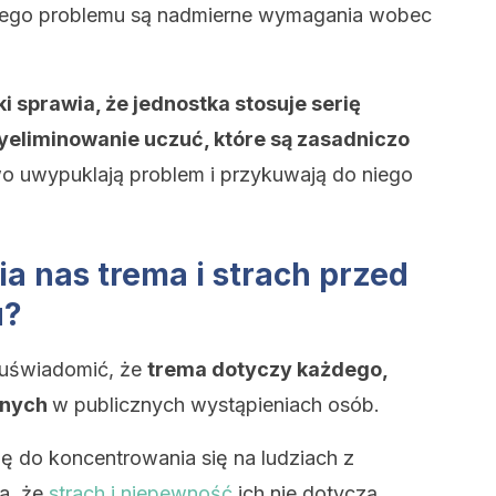
tego problemu są nadmierne wymagania wobec
 sprawia, że jednostka stosuje serię
yeliminowanie uczuć, które są zasadniczo
o uwypuklają problem i przykuwają do niego
ia nas trema i strach przed
u?
 uświadomić, że
trema dotyczy każdego,
onych
w publicznych wystąpieniach osób.
 do koncentrowania się na ludziach z
ia, że
strach i niepewność
ich nie dotyczą.