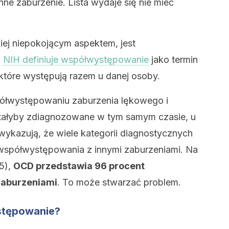
nne zaburzenie. Lista wydaje się nie mieć
iej niepokojącym aspektem, jest
.
NIH definiuje współwystępowanie
jako termin
które występują razem u danej osoby.
ółwystępowaniu zaburzenia lękowego i
stałyby zdiagnozowane w tym samym czasie, u
wykazują, że wiele kategorii diagnostycznych
współwystępowania z innymi zaburzeniami. Na
95),
OCD przedstawia 96 procent
zaburzeniami
. To może stwarzać problem.
stępowanie?