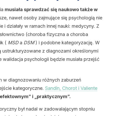
ia
musiała sprawdzać się naukowo także w
sze, nawet osoby zajmujące się psychologią nie
e i działały w ramach innej nauki: medycyny. Z
słownictwo (choroba fizyczna a choroba
ik (
MSD
a
DSM
) i podobne kategoryzację. W
ą ustrukturyzowane z diagnozami określonymi
walidacja psychologii będzie musiała przejść
ch w diagnozowaniu różnych zaburzeń
jście kategoryczne.
Sandín, Chorot i Valiente
„efektownym” i „praktycznym”.
oryczny był nadal w zadowalającym stopniu