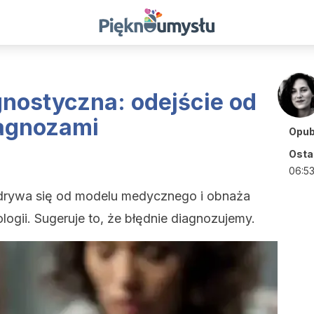
gnostyczna: odejście od
iagnozami
Opub
Ostat
06:5
odrywa się od modelu medycznego i obnaża
gii. Sugeruje to, że błędnie diagnozujemy.