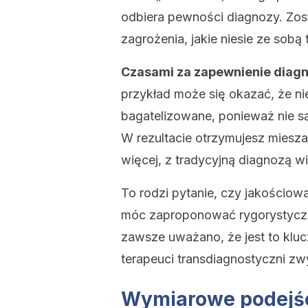
odbiera pewności diagnozy. Zo
zagrożenia, jakie niesie ze sobą
Czasami za zapewnienie diagn
przykład może się okazać, że ni
bagatelizowane, ponieważ nie s
W rezultacie otrzymujesz miesz
więcej, z tradycyjną diagnozą w
To rodzi pytanie, czy jakościow
móc zaproponować rygorystyczn
zawsze uważano, że jest to klu
terapeuci transdiagnostyczni zwy
Wymiarowe podejśc