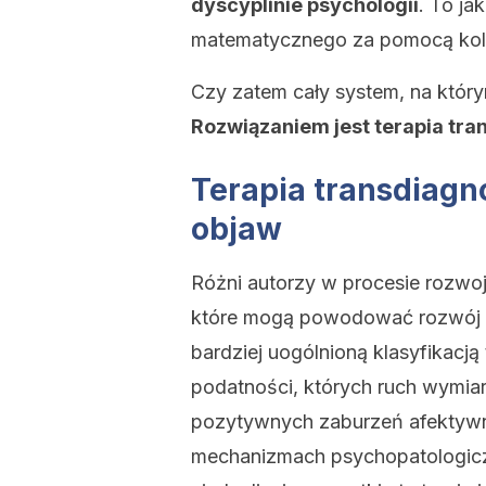
dyscyplinie psychologii
. To ja
matematycznego za pomocą kol
Czy zatem cały system, na którym
Rozwiązaniem jest terapia tra
Terapia transdiagn
objaw
Różni autorzy w procesie rozwoju
które mogą powodować rozwój d
bardziej uogólnioną klasyfikacj
podatności, których ruch wymi
pozytywnych zaburzeń afektywn
mechanizmach psychopatologiczn