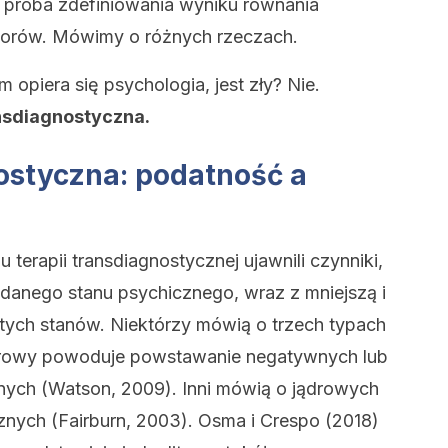
k próba zdefiniowania wyniku równania
orów. Mówimy o różnych rzeczach.
 opiera się psychologia, jest zły? Nie.
nsdiagnostyczna.
ostyczna: podatność a
 terapii transdiagnostycznej ujawnili czynniki,
anego stanu psychicznego, wraz z mniejszą i
ą tych stanów. Niektórzy mówią o trzech typach
arowy powoduje powstawanie negatywnych lub
ych (Watson, 2009). Inni mówią o jądrowych
ych (Fairburn, 2003). Osma i Crespo (2018)