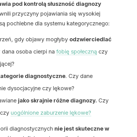
wia pod kontrolą słuszność diagnozy
awnili przyczyny pojawiania się wysokiej
są pochlebne dla systemu kategorycznego:
rzeń, gdy objawy mogłyby
odzwierciedlać
 dana osoba cierpi na
fobię społeczną
czy
jącej?
 kategorie diagnostyczne
. Czy dane
nie dysocjacyjne czy lękowe?
tawiane
jako skrajnie różne diagnozy.
Czy
e czy
uogólnione zaburzenie lękowe?
orii diagnostycznych
nie jest skuteczne w