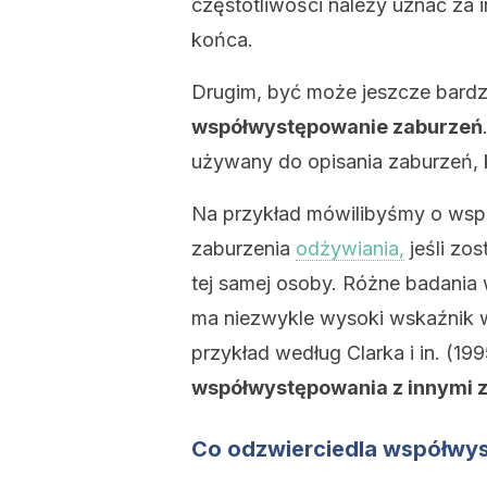
częstotliwości należy uznać za i
końca.
Drugim, być może jeszcze bardz
współwystępowanie zaburzeń
używany do opisania zaburzeń, 
Na przykład mówilibyśmy o wsp
zaburzenia
odżywiania,
jeśli zo
tej samej osoby. Różne badania 
ma niezwykle wysoki wskaźnik 
przykład według Clarka i in. (19
współwystępowania z innymi 
Co odzwierciedla współwy