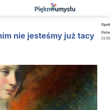
Opub
Ostat
im nie jesteśmy już tacy
03:3