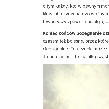
o tym każdy, kto w pewnym mom
kimś lub czymś bardzo ważnym.
towarzyszyć pewna nostalgia, ok
Koniec końców pożegnanie ozn
czasem też bolesne, przez które
nieosiągalne. To uczucie może s
To ono zmienia tę malutką cząstk