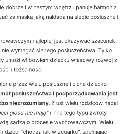
się dobrze i w naszym wnętrzu panuje harmonia.
ć za maską jaką nakłada na siebie posłuszne i
chowawczym najlepiej jest okazywać szacunek
 a nie wymagać ślepego posłuszeństwa. Tylko
 umożliwi bowiem dziecku właściwy rozwój z
ści i tożsamości.
nione przez wielu posłuszne i ciche dziecko
emat posłuszeństwa i podporządkowania jest
dzo niezrozumiany.
Z ust wielu rodziców nadal
ieci głosu nie mają”
i inne tego typu zwroty
rawdę sądzą o procesie wychowawczym. Wielu
dzieci “chodzą jak w zegarku”, spełniając