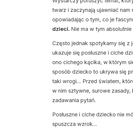
Wystarczy poruszyć temat, który 
twarz i zaczynają ujawniać na
opowiadając o tym, co je fascyn
dzieci.
Nie ma w tym absolutnie 
Często jednak spotykamy się z
ukazuje się posłuszne i ciche dz
ono cichego kącika, w którym si
sposób dziecko to ukrywa się pr
taki wrogi… Przed światem, które
w nim sztywne, surowe zasady,
zadawania pytań.
Posłuszne i ciche dziecko nie mów
spuszcza wzrok…