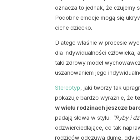
oznacza to jednak, że czujemy 
Podobne emocje mogą się ukrywa
ciche dziecko.
Dlatego właśnie w procesie wy
dla indywidualności człowieka,
taki zdrowy model wychowawczy
uszanowaniem jego indywidualno
Stereotyp
, jaki tworzy tak uprag
pokazuje bardzo wyraźnie, że
t
w wielu rodzinach jeszcze bar
padają słowa w stylu:
“Ryby i dz
odzwierciedlające, co tak nap
rodziców odczuwa dumę, gdy ich 