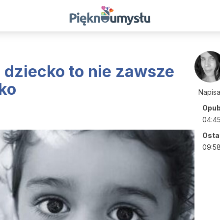
e dziecko to nie zawsze
ko
Napis
Opub
04:4
Ostat
09:5