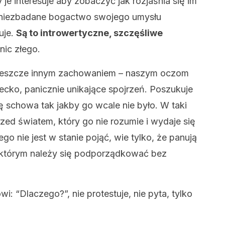
je interesuje aby zobaczyć jak rozjaśnia się im
m niezbadane bogactwo swojego umysłu
uje.
Są to introwertyczne, szczęśliwe
nic złego.
 jeszcze innym zachowaniem – naszym oczom
iecko, panicznie unikające spojrzeń. Poszukuje
ę schowa tak jakby go wcale nie było. W taki
zed światem, który go nie rozumie i wydaje się
go nie jest w stanie pojąć, wie tylko, że panują
 którym należy się podporządkować bez
i: “Dlaczego?”, nie protestuje, nie pyta, tylko