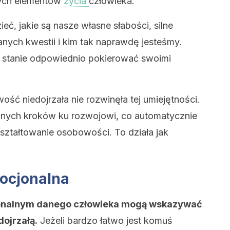
szych elementów
życia
człowieka.
eć, jakie są nasze własne słabości, silne
anych kwestii i kim tak naprawdę jesteśmy.
 stanie odpowiednio pokierować swoimi
ść niedojrzała nie rozwinęła tej umiejętności.
ć innych kroków ku rozwojowi, co automatycznie
ztałtowanie osobowości. To działa jak
mocjonalna
jonalnym danego człowieka mogą wskazywać
dojrzałą.
Jeżeli bardzo łatwo jest komuś