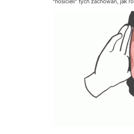
“nosicieli” tych zachowań, jak ró