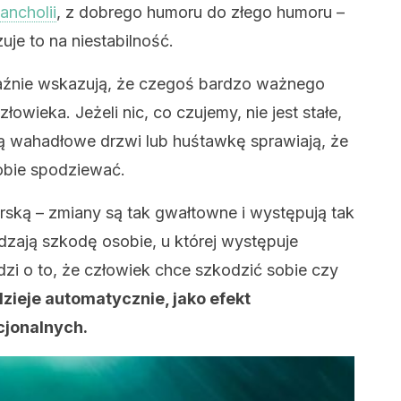
ancholii
, z dobrego humoru do złego humoru –
uje to na niestabilność.
aźnie wskazują, że czegoś bardzo ważnego
wieka. Jeżeli nic, co czujemy, nie jest stałe,
ją wahadłowe drzwi lub huśtawkę sprawiają, że
obie spodziewać.
rską – zmiany są tak gwałtowne i występują tak
zają szkodę osobie, u której występuje
zi o to, że człowiek chce szkodzić sobie czy
dzieje automatycznie, jako efekt
jonalnych.