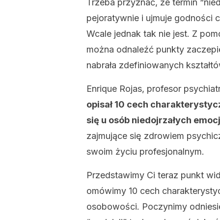
Trzeba przyznać, że termin “nie
pejoratywnie i ujmuje godności 
Wcale jednak tak nie jest. Z p
można odnaleźć punkty zaczepi
nabrała zdefiniowanych kształtów
Enrique Rojas, profesor psychiat
opisał 10 cech charakterystyc
się u osób niedojrzałych emoc
zajmujące się zdrowiem psychic
swoim życiu profesjonalnym.
Przedstawimy Ci teraz punkt wid
omówimy 10 cech charakterystyc
osobowości. Poczynimy odniesien