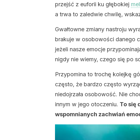
przejść z euforii ku głębokiej
mel
a trwa to zaledwie chwilę, wskaz
Gwałtowne zmiany nastroju wyr
brakuje w osobowości danego czło
jeżeli nasze emocje przypomina
nigdy nie wiemy, czego się po s
Przypomina to trochę kolejkę gó
często, że bardzo często wyrząd
niedojrzała osobowość. Nie chod
innym w jego otoczeniu.
To się 
wspomnianych zachwiań emoc