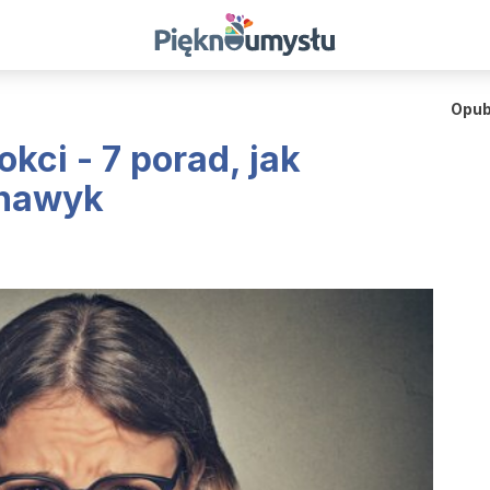
Opub
kci - 7 porad, jak
 nawyk