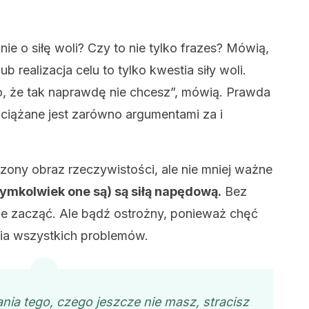
ie o siłę woli? Czy to nie tylko frazes? Mówią,
b realizacja celu to tylko kwestia siły woli.
ego, że tak naprawdę nie chcesz”, mówią. Prawda
obciążane jest zarówno argumentami za i
czony obraz rzeczywistości, ale nie mniej ważne
ymkolwiek one są) są siłą napędową.
Bez
ie zacząć. Ale bądź ostrożny, ponieważ chęć
nia wszystkich problemów.
ania tego, czego jeszcze nie masz, stracisz