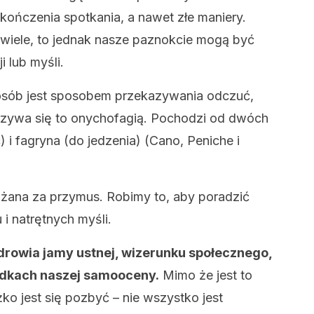
akończenia spotkania, a nawet złe maniery.
 wiele, to jednak nasze paznokcie mogą być
 lub myśli.
osób jest sposobem przekazywania odczuć,
azywa się to onychofagią. Pochodzi od dwóch
 i fagryna (do jedzenia) (Cano, Peniche i
żana za przymus. Robimy to, aby poradzić
 i natrętnych myśli.
rowia jamy ustnej, wizerunku społecznego,
adkach naszej samooceny.
Mimo że jest to
ko jest się pozbyć – nie wszystko jest