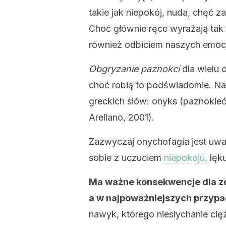
takie jak niepokój, nuda, chęć z
Choć głównie ręce wyrażają tak
również odbiciem naszych emocji
Obgryzanie paznokci
dla wielu 
choć robią to podświadomie. N
greckich słów: onyks (paznokieć)
Arellano, 2001).
Zazwyczaj onychofagia jest uwa
sobie z uczuciem
niepokoju,
lęku
Ma ważne konsekwencje dla zd
a w najpoważniejszych przyp
nawyk, którego niesłychanie cięż