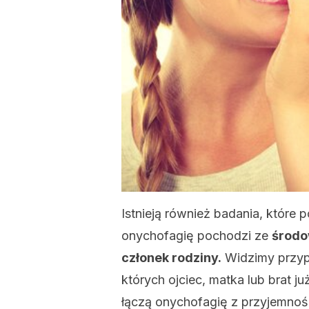
Istnieją również badania, które 
onychofagię pochodzi ze
środow
członek rodziny.
Widzimy przypa
których ojciec, matka lub brat ju
łączą onychofagię z przyjemnoś