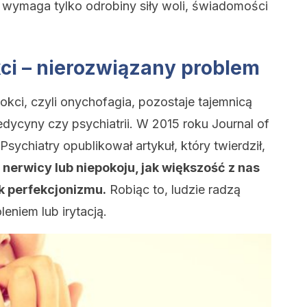
, wymaga tylko odrobiny siły woli, świadomości
ci – nierozwiązany problem
okci, czyli onychofagia, pozostaje tajemnicą
edycyny czy psychiatrii. W 2015 roku Journal of
sychiatry opublikował artykuł, który twierdził,
 nerwicy lub niepokoju, jak większość z nas
nak perfekcjonizmu.
Robiąc to, ludzie radzą
eniem lub irytacją.