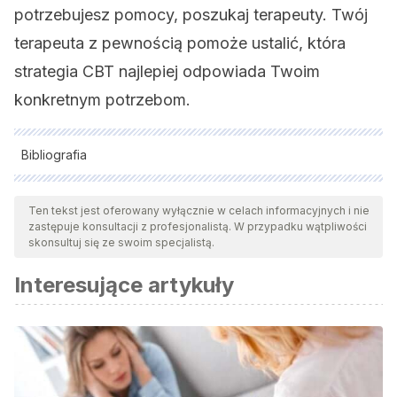
potrzebujesz pomocy, poszukaj terapeuty. Twój
terapeuta z pewnością pomoże ustalić, która
strategia CBT najlepiej odpowiada Twoim
konkretnym potrzebom.
Bibliografia
Wszystkie cytowane źródła zostały gruntownie
przeanalizowane przez nasz zespół w celu zapewnienia ich
Ten tekst jest oferowany wyłącznie w celach informacyjnych i nie
zastępuje konsultacji z profesjonalistą. W przypadku wątpliwości
jakości, wiarygodności, aktualności i ważności. Bibliografia
skonsultuj się ze swoim specjalistą.
tego artykułu została uznana za wiarygodną i dokładną pod
Interesujące artykuły
względem naukowym lub akademickim.
Caballo, V (2007).
Manual para el tratamiento cognitivo
conductual de los trastornos psicológicos
. SIGLO XXI. Vol. I