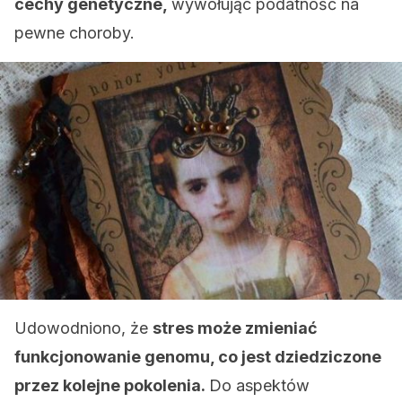
cechy genetyczne,
wywołując podatność na
pewne choroby.
Udowodniono, że
stres może zmieniać
funkcjonowanie genomu, co jest dziedziczone
przez kolejne pokolenia.
Do aspektów