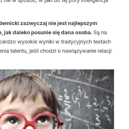
 nie w sposób, w jaki do tej pory inteligencja
demicki zazwyczaj nie jest najlepszym
 jak daleko posunie się dana osoba.
Są na
ą bardzo wysokie wyniki w tradycyjnych testach
ienia talentu, jeśli chodzi o nawiązywanie relacji