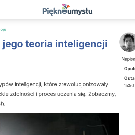
woju
jego teoria inteligencji
Napis
Opub
Ostat
ypów inteligencji, które zrewolucjonizowały
15:50
kie zdolności i proces uczenia się. Zobaczmy,
ch.