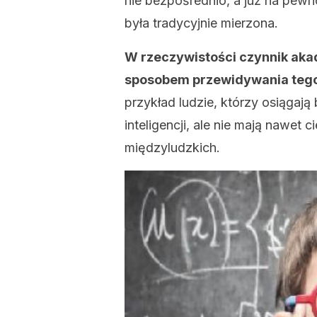
nie bezpośrednio, a już na pewno
była tradycyjnie mierzona.
W rzeczywistości czynnik aka
sposobem przewidywania tego,
przykład ludzie, którzy osiągaj
inteligencji, ale nie mają nawet c
międzyludzkich.