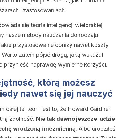
ówno inteligencja Einsteina, jak i Jordana
bszarach i zastosowaniach.
iada się teoria inteligencji wielorakiej,
my nasze metody nauczania do rodzaju
 Takie przystosowanie obniży nawet koszty
). Warto zatem pójść drogą, jaką wskazał
o przynieść naprawdę wymierne korzyści.
ejętność, którą możesz
iedy nawet się jej nauczyć
całej tej teorii jest to, że Howard Gardner
retną zdolność.
Nie tak dawno jeszcze ludzie
cechę wrodzoną i niezmienną.
Albo urodziłeś