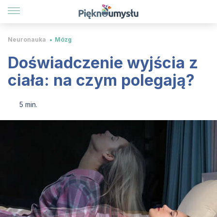
Neuronauka
Mózg
Doświadczenie wyjścia z
ciała: na czym polegają?
5 min.