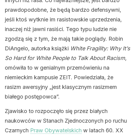
innych niż rasa. Co najważniejsze, jest bardzo
prawdopodobne, że będą bardzo defensywni,
jeśli ktoś wytknie im rasistowskie uprzedzenia,
inaczej niż jawni rasiści. Tego typu ludzie nie
zgodzą się z tym, że mają takie poglądy.
Robin
DiAngelo, autorka książki
White Fragility:
Why It’s
So Hard for White People to Talk About Racism
,
omówiła to w
genialnym przemówieniu na
niemieckim kampusie ZEIT. Powiedziała, że
rasizm awersyjny „jest klasycznym rasizmem
białego postępowca”.
Zjawisko to rozpoczęło się przez białych
naukowców w Stanach Zjednoczonych po ruchu
Czarnych
Praw Obywatelskich
w latach 60. XX