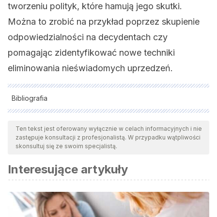
tworzeniu polityk, które hamują jego skutki.
Można to zrobić na przykład poprzez skupienie
odpowiedzialności na decydentach czy
pomagając zidentyfikować nowe techniki
eliminowania nieświadomych uprzedzeń.
Bibliografia
Wszystkie cytowane źródła zostały gruntownie
przeanalizowane przez nasz zespół w celu zapewnienia ich
Ten tekst jest oferowany wyłącznie w celach informacyjnych i nie
zastępuje konsultacji z profesjonalistą. W przypadku wątpliwości
jakości, wiarygodności, aktualności i ważności. Bibliografia
skonsultuj się ze swoim specjalistą.
tego artykułu została uznana za wiarygodną i dokładną pod
Interesujące artykuły
względem naukowym lub akademickim.
Percepción de prejuicio, identidad nacional y bienestar
subjetivo en colombianos emigrantes; Javier Alonso Murillo
Muñoz, http://e-