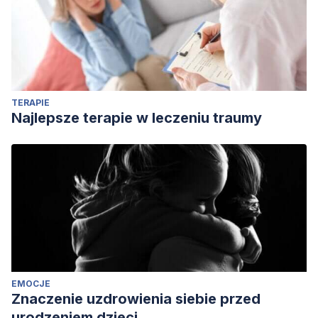
spacio.uned.es/fez/eserv/tesisuned:Psicologia-
Jamurillo/Documento.pdf
Psicología social, editorial Sanz y Torres.
TERAPIE
Najlepsze terapie w leczeniu traumy
EMOCJE
Znaczenie uzdrowienia siebie przed
urodzeniem dzieci