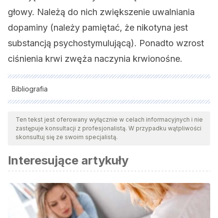
głowy. Należą do nich zwiększenie uwalniania
dopaminy (należy pamiętać, że nikotyna jest
substancją psychostymulującą). Ponadto wzrost
ciśnienia krwi zwęża naczynia krwionośne.
Bibliografia
Wszystkie cytowane źródła zostały gruntownie
przeanalizowane przez nasz zespół w celu zapewnienia ich
Ten tekst jest oferowany wyłącznie w celach informacyjnych i nie
zastępuje konsultacji z profesjonalistą. W przypadku wątpliwości
jakości, wiarygodności, aktualności i ważności. Bibliografia
skonsultuj się ze swoim specjalistą.
tego artykułu została uznana za wiarygodną i dokładną pod
Interesujące artykuły
względem naukowym lub akademickim.
Pozuelos, J.; Martinena, P.; Monago, L.; Viejo, D. y Pérez, T.
(2000). Farmacología de la nicotina. Medicina Integral, 35
(9): 409-417. Elsevier
Stahl, S.M. (2002). Psicofarmacología esencial. Bases