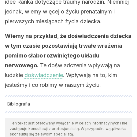
idee Ranka dotyczące traumy narodzin. Niemniej
jednak, wiemy więcej o życiu prenatalnym i
pierwszych miesiącach życia dziecka.
Wiemy na przykład, że doświadczenia dziecka
w tym czasie pozostawiają trwałe wrażenia
pomimo słabo rozwiniętego układu
nerwowego.
Te doświadczenia wpływają na
ludzkie
doświadczenie
. Wpływają na to, kim
jesteśmy i co robimy w naszym życiu.
Bibliografia
Wszystkie cytowane źródła zostały gruntownie
przeanalizowane przez nasz zespół w celu zapewnienia ich
Ten tekst jest oferowany wyłącznie w celach informacyjnych i nie
zastępuje konsultacji z profesjonalistą. W przypadku wątpliwości
jakości, wiarygodności, aktualności i ważności. Bibliografia
skonsultuj się ze swoim specjalistą.