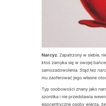
Narcyz
. Zapatrzony w siebie, n
ktoś zamyka się w swojej bańce, 
samozadowolenia. Stąd tez
nar
mu zaoferować jego własne otoc
Typ osobowości znany jako narc
szorstka i nie przedstawia wewnę
egocentryczne osoby wierzą, że 