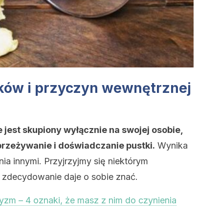
ków i przyczyn wewnętrznej
 jest skupiony wyłącznie na swojej osobie,
przeżywanie i doświadczanie pustki.
Wynika
ia innymi. Przyjrzyjmy się niektórym
a zdecydowanie daje o sobie znać.
yzm – 4 oznaki, że masz z nim do czynienia