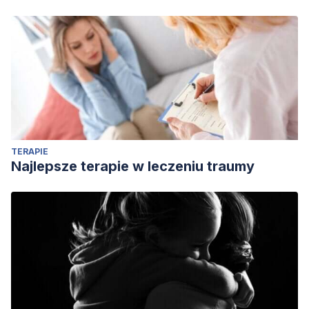
Rodríguez Jiménez, A., Jacinto, P., & Omar, A. (2017).
Métodos científicos de indagación y de construcción
del conocimiento.
Revista EAN
, (82), 179-200.
Dávila Newman, G. (2006). El razonamiento inductivo y
deductivo dentro del proceso investigativo en ciencias
experimentales y sociales. Laurus, 12, 180-205.
Behar Rivero, D. S. (2008). Introducción a la
metodología de la investigación. Shalom.
TERAPIE
Najlepsze terapie w leczeniu traumy