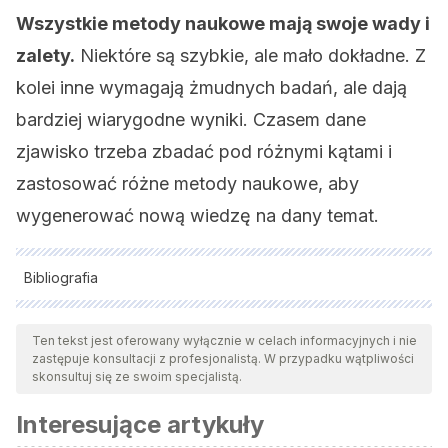
Wszystkie metody naukowe mają swoje wady i
zalety.
Niektóre są szybkie, ale mało dokładne. Z
kolei inne wymagają żmudnych badań, ale dają
bardziej wiarygodne wyniki. Czasem dane
zjawisko trzeba zbadać pod różnymi kątami i
zastosować różne metody naukowe, aby
wygenerować nową wiedzę na dany temat.
Bibliografia
Wszystkie cytowane źródła zostały gruntownie
przeanalizowane przez nasz zespół w celu zapewnienia ich
Ten tekst jest oferowany wyłącznie w celach informacyjnych i nie
zastępuje konsultacji z profesjonalistą. W przypadku wątpliwości
jakości, wiarygodności, aktualności i ważności. Bibliografia
skonsultuj się ze swoim specjalistą.
tego artykułu została uznana za wiarygodną i dokładną pod
Interesujące artykuły
względem naukowym lub akademickim.