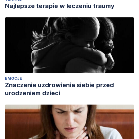
https://doi.org/10.1017/CBO9781107415324.004
Najlepsze terapie w leczeniu traumy
EMOCJE
Znaczenie uzdrowienia siebie przed
urodzeniem dzieci