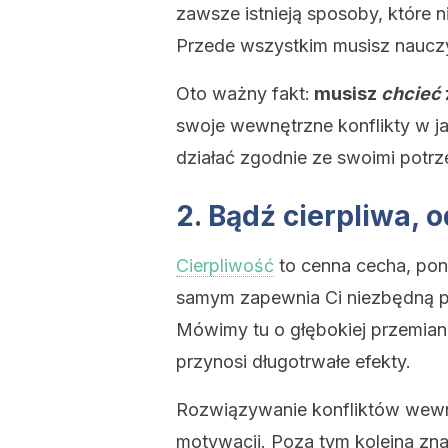
zawsze istnieją sposoby, które n
Przede wszystkim musisz nauczyć
Oto ważny fakt:
musisz
chcieć
swoje wewnętrzne konflikty w ja
działać zgodnie ze swoimi potrz
2. Bądź cierpliwa,
Cierpliwość
to cenna cecha, po
samym zapewnia Ci niezbędną pr
Mówimy tu o głębokiej przemianie
przynosi długotrwałe efekty.
Rozwiązywanie konfliktów wew
motywacji. Poza tym kolejna zn