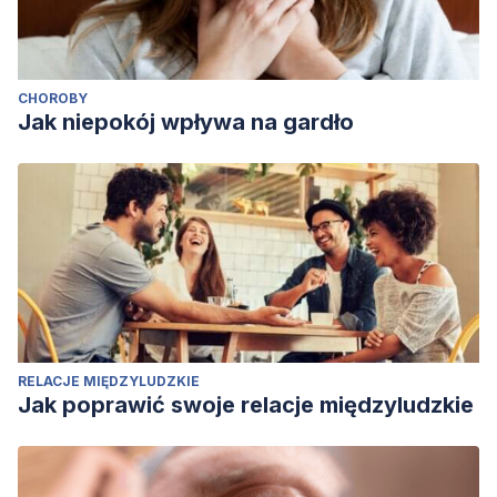
Murcia.
157–184.
https://www.torrossa.com/en/resources/an/4364523
CHOROBY
Jak niepokój wpływa na gardło
RELACJE MIĘDZYLUDZKIE
Jak poprawić swoje relacje międzyludzkie