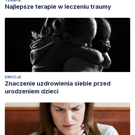
TERAPIE
E., Prospéro García, Oscar, Méndez-Díaz, M., Brenda,
Najlepsze terapie w leczeniu traumy
Morelos, C., Ruíz-Contreras, A. E., & Prospéro García,
Oscar. (2017). Neurobiología de las adicciones.
Revista de
La Facultad de Medicina (México)
,
60
(1), 6–16.
https://www.scielo.org.mx/scielo.php?
script=sci_arttext&pid=S0026-17422017000100006
Moreno-Manso, J. M., Pozueco-Romero, J. M., García-
Baamonde, M. E., Blázquez-Alonso, M., Guerrero-Barona,
E., & Guerrero-Molina, M. (2019). Psicópatas versus
EMOCJE
trastornos de la personalidad: Matices clínico-
Znaczenie uzdrowienia siebie przed
conceptuales y aspectos diferenciales.
Suma Psicológica
urodzeniem dzieci
UST
, 16(1).
https://search.bvsalud.org/portal/resource/es/biblio-
1127605
Pintado-Alcázar, A. (2017). Análisis criminológico de la
relación tdah/delincuencia en España.
Universidad de