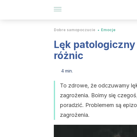
Dobre samopoczucie
Emocje
Lęk patologiczny 
różnic
4 min.
To zdrowe, że odczuwamy lęk
zagrożenia. Boimy się czegoś,
poradzić. Problemem są epizo
zagrożenia.