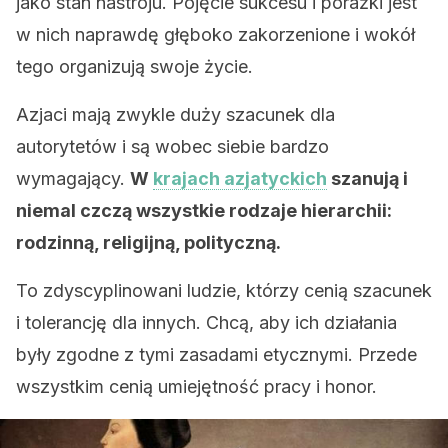
jako stan nastroju. Pojęcie sukcesu i porażki jest
w nich naprawdę głęboko zakorzenione i wokół
tego organizują swoje życie.
Azjaci mają zwykle duży szacunek dla
autorytetów i są wobec siebie bardzo
wymagający.
W
krajach azjatyckich
szanują i
niemal czczą wszystkie rodzaje hierarchii:
rodzinną, religijną, polityczną.
To zdyscyplinowani ludzie, którzy cenią szacunek
i tolerancję dla innych. Chcą, aby ich działania
były zgodne z tymi zasadami etycznymi. Przede
wszystkim cenią umiejętność pracy i honor.