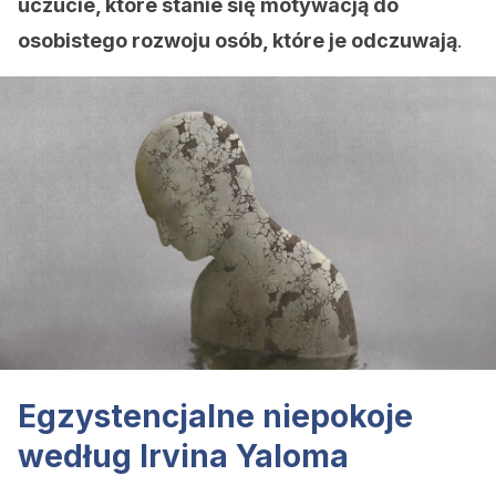
uczucie, które stanie się motywacją do
osobistego rozwoju osób, które je odczuwają
.
Egzystencjalne niepokoje
według Irvina Yaloma