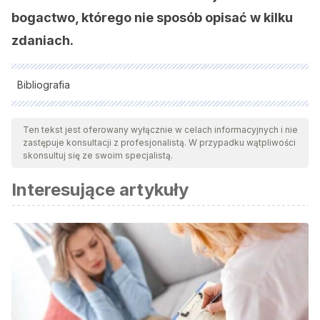
bogactwo, którego nie sposób opisać w kilku
zdaniach.
Bibliografia
Wszystkie cytowane źródła zostały gruntownie
przeanalizowane przez nasz zespół w celu zapewnienia ich
Ten tekst jest oferowany wyłącznie w celach informacyjnych i nie
zastępuje konsultacji z profesjonalistą. W przypadku wątpliwości
jakości, wiarygodności, aktualności i ważności. Bibliografia
skonsultuj się ze swoim specjalistą.
tego artykułu została uznana za wiarygodną i dokładną pod
Interesujące artykuły
względem naukowym lub akademickim.
Tobías, C y García-Valdecasas , J. (2009). Psicoterapias
humanístico-existenciales: Fundamentos filosóficos y
metodológicos. Asoc. Española de Nueropsiquiatría. Vol XXIX,
No.104, 437-453