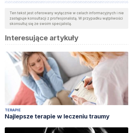
Wszystkie cytowane źródła zostały gruntownie
przeanalizowane przez nasz zespół w celu zapewnienia ich
Ten tekst jest oferowany wyłącznie w celach informacyjnych i nie
zastępuje konsultacji z profesjonalistą. W przypadku wątpliwości
jakości, wiarygodności, aktualności i ważności. Bibliografia
skonsultuj się ze swoim specjalistą.
tego artykułu została uznana za wiarygodną i dokładną pod
Interesujące artykuły
względem naukowym lub akademickim.
González Pardo, H. & Pérez Álvarez, M. (2007).
La invención
de los trastornos mentales
. Alianza Editorial, S.A. Madrid.
TERAPIE
Najlepsze terapie w leczeniu traumy