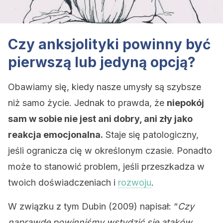
Czy anksjolityki powinny być
pierwszą lub jedyną opcją?
Obawiamy się, kiedy nasze umysły są szybsze
niż samo życie. Jednak to prawda, że ​​
niepokój
sam w sobie nie jest ani dobry, ani zły jako
reakcja emocjonalna.
Staje się patologiczny,
jeśli ogranicza cię w określonym czasie. Ponadto
może to stanowić problem, jeśli przeszkadza w
twoich doświadczeniach i
rozwoju
.
W związku z tym Dubin (2009) napisał: “
Czy
naprawdę powinniśmy wstydzić się ataków