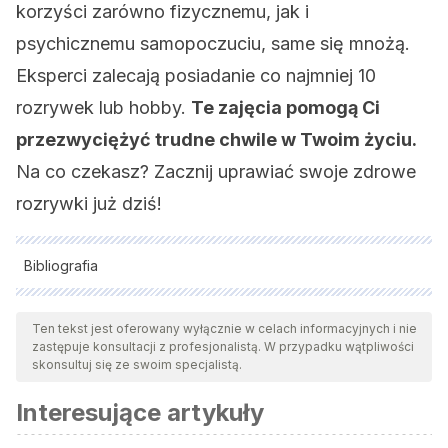
korzyści zarówno fizycznemu, jak i
psychicznemu samopoczuciu, same się mnożą.
Eksperci zalecają posiadanie co najmniej 10
rozrywek lub hobby.
Te zajęcia pomogą Ci
przezwyciężyć trudne chwile w Twoim życiu.
Na co czekasz? Zacznij uprawiać swoje zdrowe
rozrywki już dziś!
Bibliografia
Wszystkie cytowane źródła zostały gruntownie
przeanalizowane przez nasz zespół w celu zapewnienia ich
Ten tekst jest oferowany wyłącznie w celach informacyjnych i nie
zastępuje konsultacji z profesjonalistą. W przypadku wątpliwości
jakości, wiarygodności, aktualności i ważności. Bibliografia
skonsultuj się ze swoim specjalistą.
tego artykułu została uznana za wiarygodną i dokładną pod
Interesujące artykuły
względem naukowym lub akademickim.
Hole, J., Hirsch, M., Ball, E., & Meads, C. (2015). Music as an