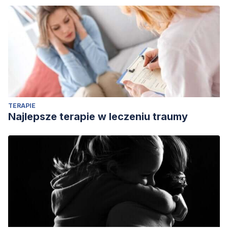
aid for postoperative recovery in adults: A systematic
review and meta-analysis. The Lancet.
https://doi.org/10.1016/S0140-6736(15)60169-6
Morgan, K. (2006). A lot like fun: Dancing offers exercise
entertainment. Knight Ridder Tribune Business News.
Rengino, L., & Carrero, V. (2016). La danza y su influencia
en la percepción de plenitud y bienestar psicoemocional.
TERAPIE
Agora de Salut.
Najlepsze terapie w leczeniu traumy
https://doi.org/10.6035/AgoraSalut.2016.3.35