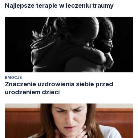
communicator.
Journal of Personality and Social
Najlepsze terapie w leczeniu traumy
Psychology.
Advance online
publication. https://doi.org/10.1037/pspp0000447
EMOCJE
Znaczenie uzdrowienia siebie przed
urodzeniem dzieci