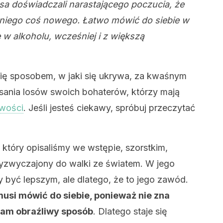
rsa doświadczali narastającego poczucia, że
a niego coś nowego. Łatwo mówić do siebie w
ę w alkoholu, wcześniej i z większą
ię sposobem, w jaki się ukrywa, za kwaśnym
ania losów swoich bohaterów, którzy mają
wości
. Jeśli jesteś ciekawy, spróbuj przeczytać
 który opisaliśmy we wstępie, szorstkim,
rzyzwyczajony do walki ze światem. W jego
y być lepszym, ale dlatego, że to jego zawód.
usi mówić do siebie, ponieważ nie zna
 sam obraźliwy sposób
. Dlatego staje się