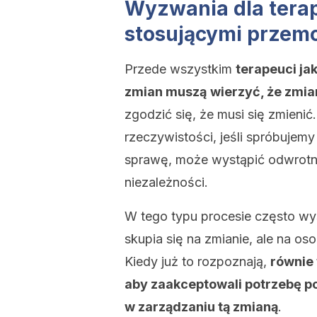
Wyzwania dla tera
stosującymi przem
Przede wszystkim
terapeuci jak
zmian muszą
wierzyć, że zmia
zgodzić się, że musi się zmienić
rzeczywistości, jeśli spróbujem
sprawę, może wystąpić odwrotny
niezależności.
W tego typu procesie często wys
skupia się na zmianie, ale na os
Kiedy już to rozpoznają,
równie 
aby zaakceptowali potrzebę po
w zarządzaniu tą zmianą
.