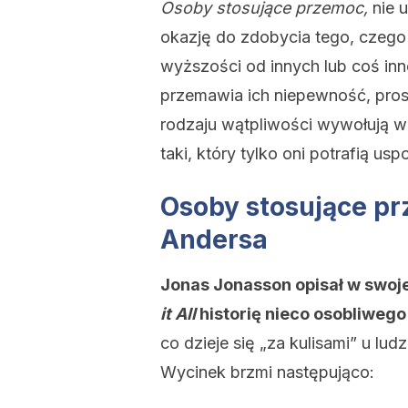
Osoby stosujące przemoc,
nie u
okazję do zdobycia tego, czego
wyższości od innych lub coś inne
przemawia ich niepewność, pros
rodzaju wątpliwości wywołują w 
taki, który tylko oni potrafią usp
Osoby stosujące pr
Andersa
Jonas Jonasson opisał w swoj
it All
historię nieco osobliwego
co dzieje się „za kulisami” u l
Wycinek brzmi następująco: