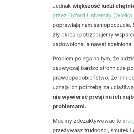
Jednak
większość ludzi chętn
przez Oxford University (Wielka 
poprawiają nam samopoczucie. 
zły okres i potrzebujemy wsparci
zadowolona, a nawet spełniona.
Problem polega na tym, że ludzi
zazwyczaj bardzo stronnicze pogl
prawdopodobieństwo, że inni odr
uznają ich potrzebę za uciążliw
nie wywierać presji na ich naj
problemami.
Musimy zdezaktywować te
irra
przeżywasz trudności, smutek i 