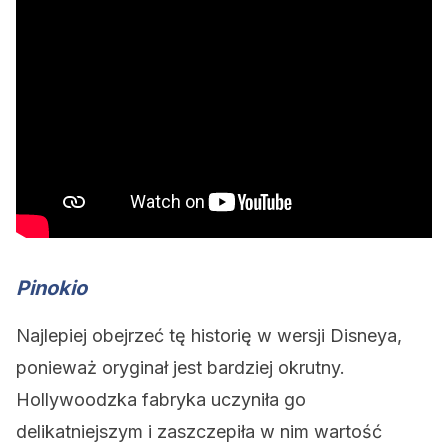
Pinokio
Najlepiej obejrzeć tę historię w wersji Disneya,
ponieważ oryginał jest bardziej okrutny.
Hollywoodzka fabryka uczyniła go
delikatniejszym i zaszczepiła w nim wartość