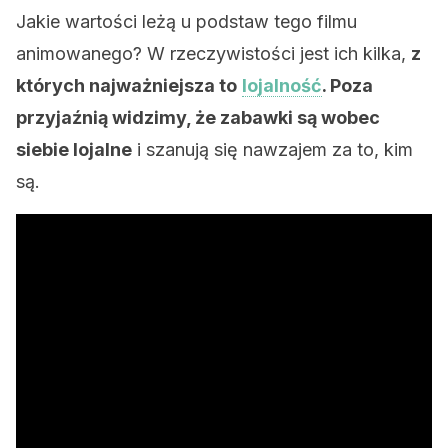
Jakie wartości leżą u podstaw tego filmu
animowanego? W rzeczywistości jest ich kilka,
z
których najważniejsza to
lojalność
. Poza
przyjaźnią widzimy, że zabawki są wobec
siebie lojalne
i szanują się nawzajem za to, kim
są.