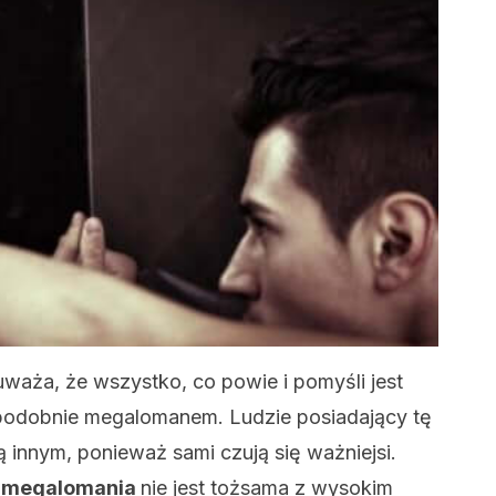
waża, że wszystko, co powie i pomyśli jest
opodobnie megalomanem. Ludzie posiadający tę
 innym, ponieważ sami czują się ważniejsi.
e
megalomania
nie jest tożsama z wysokim