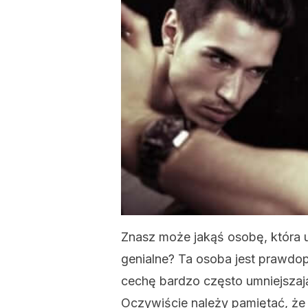
Znasz może jakąś osobę, która u
genialne? Ta osoba jest prawd
cechę bardzo często umniejszają
Oczywiście należy pamiętać, ż