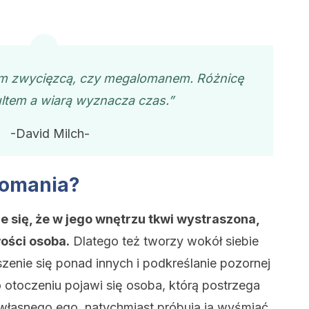
em zwycięzcą, czy megalomanem. Różnicę
ltem a wiarą wyznacza czas.”
-David Milch-
lomania?
 się, że w jego wnętrzu tkwi wystraszona,
ości osoba.
Dlatego też tworzy wokół siebie
enie się ponad innych i podkreślanie pozornej
 otoczeniu pojawi się osoba, którą postrzega
 własnego ego, natychmiast próbują ją wyśmiać.