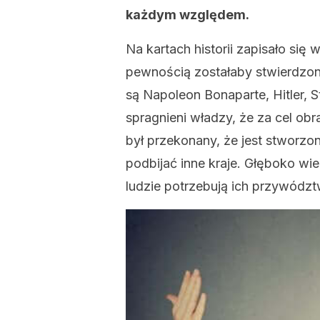
każdym względem.
Na kartach historii zapisało się
pewnością zostałaby stwierdzon
są Napoleon Bonaparte, Hitler, S
spragnieni władzy, że za cel obr
był przekonany, że jest stworzo
podbijać inne kraje. Głęboko wier
ludzie potrzebują ich przywództ