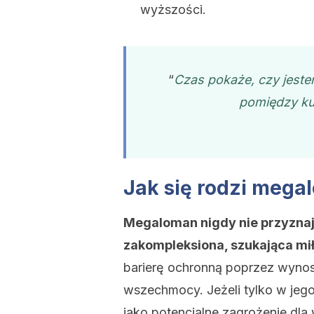
wyższości.
“
Czas pokaże, czy jest
pomiędzy ku
Jak się rodzi mega
Megaloman nigdy nie przyznaje
zakompleksiona, szukająca mił
barierę ochronną poprzez wynosz
wszechmocy. Jeżeli tylko w jego
jako potencjalne zagrożenie dla