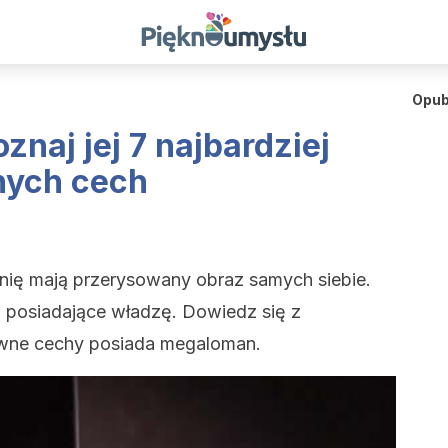
Opub
naj jej 7 najbardziej
nych cech
nię mają przerysowany obraz samych siebie.
 posiadające władzę. Dowiedz się z
łówne cechy posiada megaloman.