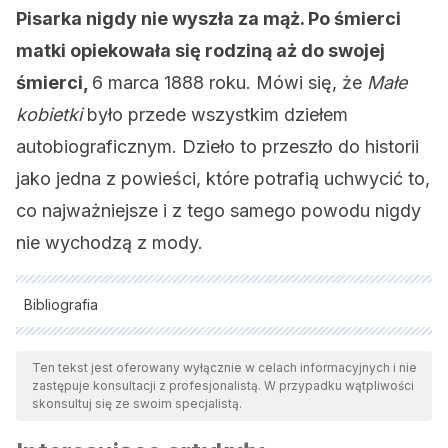
Pisarka nigdy nie wyszła za mąż. Po śmierci
matki opiekowała się rodziną aż do swojej
śmierci,
6 marca 1888 roku. Mówi się, że
Małe
kobietki
było przede wszystkim dziełem
autobiograficznym. Dzieło to przeszło do historii
jako jedna z powieści, które potrafią uchwycić to,
co najważniejsze i z tego samego powodu nigdy
nie wychodzą z mody.
Bibliografia
Wszystkie cytowane źródła zostały gruntownie
przeanalizowane przez nasz zespół w celu zapewnienia ich
Ten tekst jest oferowany wyłącznie w celach informacyjnych i nie
zastępuje konsultacji z profesjonalistą. W przypadku wątpliwości
jakości, wiarygodności, aktualności i ważności. Bibliografia
skonsultuj się ze swoim specjalistą.
tego artykułu została uznana za wiarygodną i dokładną pod
względem naukowym lub akademickim.